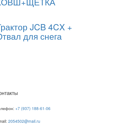
КОВШ+ЩЕТКА
Трактор JCB 4CX +
Отвал для снега
онтакты
елефон:
+7 (937) 188-61-06
ail:
2054502@mail.ru