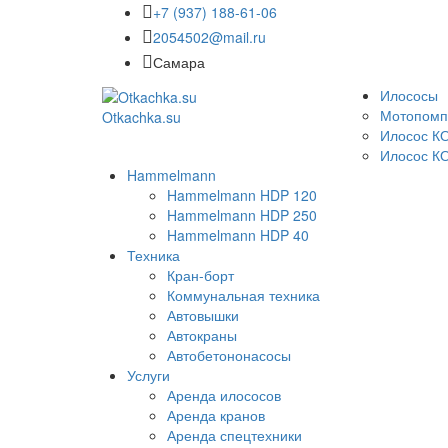
+7 (937) 188-61-06
2054502@mail.ru
Самара
Илососы
Мотопомп
Otkachka.su
Илосос К
Илосос КО
Hammelmann
Hammelmann HDP 120
Hammelmann HDP 250
Hammelmann HDP 40
Техника
Кран-борт
Коммунальная техника
Автовышки
Автокраны
Автобетононасосы
Услуги
Аренда илососов
Аренда кранов
Аренда спецтехники