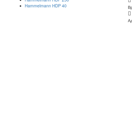
Hammelmann HDP 40
В
А