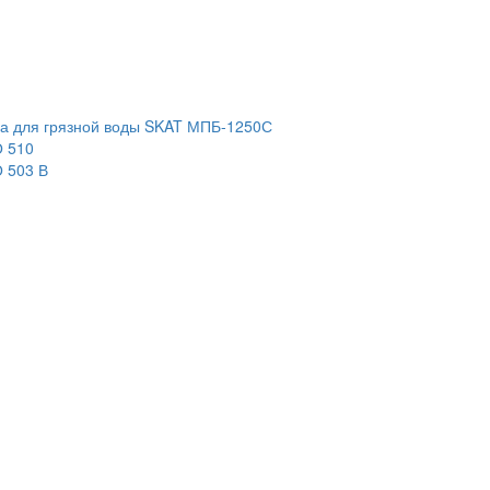
а для грязной воды SKAT МПБ-1250С
О 510
 503 В